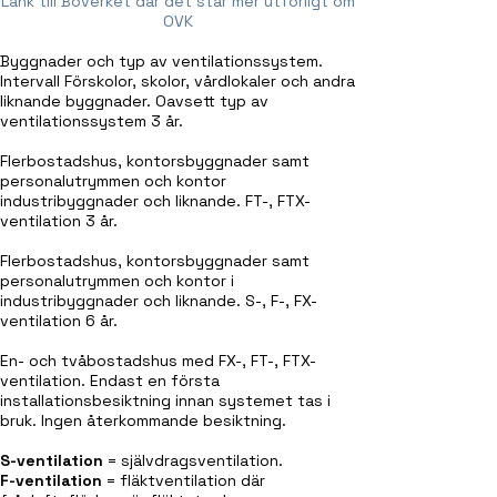
Länk till Boverket där det står mer utförligt om
OVK
Byggnader och typ av ventilationssystem.
Intervall
Förskolor, skolor, vårdlokaler och andra
liknande byggnader. Oavsett typ av
ventilationssystem 3 år.
Flerbostadshus, kontorsbyggnader samt
personalutrymmen och kontor
industribyggnader och liknande. FT-, FTX-
ventilation 3 år.
Flerbostadshus, kontorsbyggnader samt
personalutrymmen och kontor i
industribyggnader och liknande. S-, F-, FX-
ventilation 6 år.
En- och tvåbostadshus med FX-, FT-, FTX-
ventilation. Endast en första
installationsbesiktning innan systemet tas i
bruk. Ingen återkommande besiktning.
S-ventilation
= självdragsventilation.
F-ventilation
= fläktventilation där