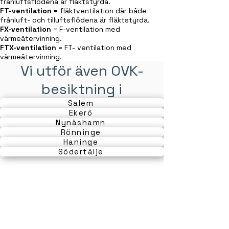
frånluftsflödena är fläktstyrda.
FT-ventilation
= fläktventilation där både
frånluft- och tilluftsflödena är fläktstyrda.
FX-ventilation
= F-ventilation med
värmeåtervinning.
FTX-ventilation
= FT- ventilation med
värmeåtervinning.
Vi utför även OVK-
besiktning i
Salem
Ekerö
Nynäshamn
Rönninge
Haninge
Södertälje